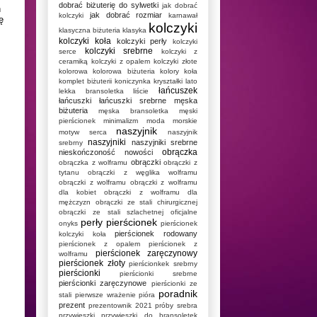
dobrać biżuterię do sylwetki
jak dobrać
h
jak dobrać rozmiar
kolczyki
karnawał
ę
kolczyki
klasyczna biżuteria
klasyka
kolczyki koła
kolczyki perły
kolczyki
kolczyki srebrne
serce
kolczyki z
ceramiką
kolczyki z opalem
kolczyki złote
kolorowa
kolorowa biżuteria
kolory
koła
komplet biżuterii
koniczynka
kryształki
lato
łańcuszek
lekka bransoletka
liście
łańcuszki
łańcuszki srebrne
męska
biżuteria
męska bransoletka
męski
pierścionek
minimalizm
moda
morskie
naszyjnik
motyw serca
naszyjnik
naszyjniki
naszyjniki srebrne
srebrny
obrączka
nieskończoność
nowości
obrączki
obrączka z wolframu
obrączki z
tytanu
obrączki z węglika wolframu
obrączki z wolframu
obrączki z wolframu
dla kobiet
obrączki z wolframu dla
mężczyzn
obrączki ze stali chirurgicznej
obrączki ze stali szlachetnej
oficjalne
perły
pierścionek
onyks
pierścionek
pierścionek rodowany
kolczyki koła
pierścionek z opalem
pierścionek z
pierścionek zaręczynowy
wolframu
pierścionek złoty
pierścionkek srebrny
pierścionki
pierścionki srebrne
pierścionki zaręczynowe
pierścionki ze
poradnik
stali
pierwsze wrażenie
pióra
prezent
prezentownik 2021
próby srebra
przywieszki
przywieszki do bransoletek