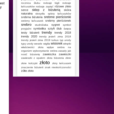
jest
rocznica ślubu
rodzaje bigli
rodzaje
różowe złoto
my
łańcuszków
rodzaje zapięć
sklep z biżuterią
serce
skóra
naturalna
skrzydła
sploty łańcuszków
srebrne pierścionki
srebrna biżuteria
srebrny pierścionek
srebrny łańcuszek
srebro
sygnet
studniówka
symbol
symbolika
sztyft
ślub
przyjaźni
święta
trendy
testy biżuterii
trendy 2018
trendy 2020
trendy jesień zima 2018
trendy jesień zima 2019
turkus
typ urody
wisiorek
typy urody
wesele
wigilia
wkrętki
właściwości złota
wpływ srebra na
organizm
wykorzystanie srebra
zasady jak
zawieszka
zawieszki
nosić biżuterię
zawieszki z opalem
złota biżuteria
złote
złoto
złote kolczyki
złoty łańcuszek
znaczenie biżuterii
znak nieskończoności
żółte złoto