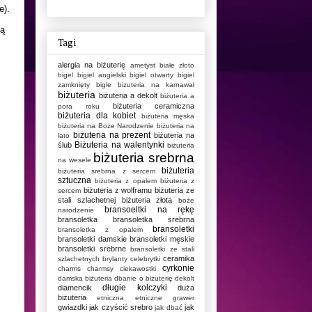
e).
dą
Tagi
alergia na biżuterię
ametyst
białe złoto
bigel
bigiel angielski
bigiel otwarty
bigiel
zamknięty
bigle
bizuteria na karnawał
biżuteria
biżuteria a dekolt
biżuteria a
biżuteria ceramiczna
pora roku
biżuteria dla kobiet
biżuteria męska
biżuteria na Boże Narodzenie
biżuteria na
biżuteria na prezent
biżuteria na
lato
Biżuteria na walentynki
ślub
biżuteria
biżuteria srebrna
na wesele
biżuteria
biżuteria srebrna z sercem
sztuczna
biżuteria z opalem
biżuteria z
biżuteria z wolframu
biżuteria ze
sercem
stali szlachetnej
biżuteria złota
boże
bransoeltki na rękę
narodzenie
bransoletka
bransoletka srebrna
bransoletki
bransoletka z opalem
bransoletki damskie
bransoletki męskie
bransoletki srebrne
bransoletki ze stali
ceramika
szlachetnych
brylanty
celebrytki
cyrkonie
charms
charmsy
ciekawostki
damska biżuteria
dbanie o biżuterię
dekolt
długie kolczyki
diamencik
duża
biżuteria
etniczna
etniczne
grawer
gwiazdki
jak czyścić srebro
jak
jak dbać