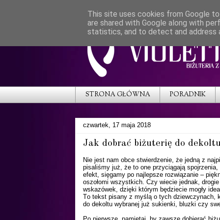
This site uses cookies from Google to 
are shared with Google along with per
statistics, and to detect and address 
STRONA GŁÓWNA
PORADNIK
czwartek, 17 maja 2018
Jak dobrać biżuterię do dekolt
Nie jest nam obce stwierdzenie, że jedną z najpi
pisaliśmy już, że to one przyciągają spojrzeni
efekt, sięgamy po najlepsze rozwiązanie – piękn
oszołomi wszystkich. Czy wiecie jednak, drogie P
wskazówek, dzięki którym będziecie mogły idealn
To tekst pisany z myślą o tych dziewczynach, kt
do dekoltu wybranej już sukienki, bluzki czy 
Po pierwsze, pamiętaj, by zawsze dobierać biżut