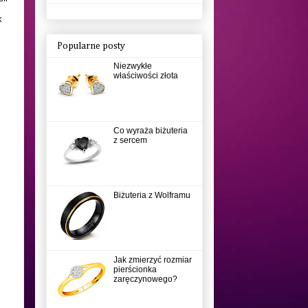
k
Popularne posty
Niezwykłe
właściwości złota
Co wyraża biżuteria
z sercem
Biżuteria z Wolframu
Jak zmierzyć rozmiar
pierścionka
zaręczynowego?