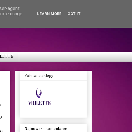
user-agent
erate usage
LEARN MORE
GOT IT
OLETTE
Polecane sklepy
a
ać
Najnowsze komentarze
li