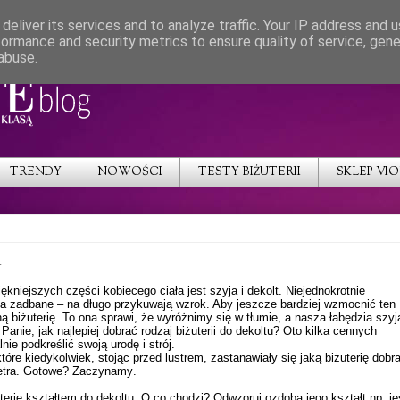
deliver its services and to analyze traffic. Your IP address and 
formance and security metrics to ensure quality of service, gen
abuse.
TRENDY
NOWOŚCI
TESTY BIŻUTERII
SKLEP VI
u
ękniejszych części kobiecego ciała jest szyja i dekolt. Niejednokrotnie
a, a zadbane – na długo przykuwają wzrok. Aby jeszcze bardziej wzmocnić ten
ą biżuterię. To ona sprawi, że wyróżnimy się w tłumie, a nasza łabędzia szyj
anie, jak najlepiej dobrać rodzaj biżuterii do dekoltu? Oto kilka cennych
ie podkreślić swoją urodę i strój.
óre kiedykolwiek, stojąc przed lustrem, zastanawiały się jaką biżuterię dobr
swetra. Gotowe? Zaczynamy.
erię kształtem do dekoltu. O co chodzi? Odwzoruj ozdobą jego kształt np. jeś