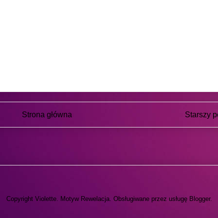
Strona główna
Starszy p
skrybuj:
Komentarze do posta (Atom)
Copyright Violette. Motyw Rewelacja. Obsługiwane przez usługę
Blogger
.