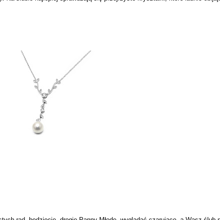
stych rad, będziecie, drogie Panny Młode, wyglądać czarująco, a Wasz ślub 