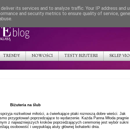
deliver its services and to analyze traffic. Your IP address and 
formance and security metrics to ensure quality of service, gen
abuse.
TRENDY
NOWOŚCI
TESTY BIŻUTERII
SKLEP VI
Biżuteria na ślub
przyja rozkwitowi miłości, a ćwierkające ptaki roznoszą dobre wieści. Jak
pasmo przygotowań poprzedzające to wydarzenie. Każda Panna Młoda pragnie
ednym z najważniejszych kroków poprzedzających ceremonię jest wybór sukni 
lają osobowość i uwypuklają atuty głównej bohaterki dnia.