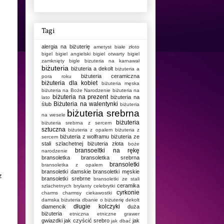
Tagi
alergia na biżuterię
ametyst
białe złoto
bigel
bigiel angielski
bigiel otwarty
bigiel
zamknięty
bigle
bizuteria na karnawał
biżuteria
biżuteria a dekolt
biżuteria a
biżuteria ceramiczna
pora roku
biżuteria dla kobiet
biżuteria męska
biżuteria na Boże Narodzenie
biżuteria na
biżuteria na prezent
biżuteria na
lato
Biżuteria na walentynki
ślub
biżuteria
biżuteria srebrna
na wesele
biżuteria
biżuteria srebrna z sercem
sztuczna
biżuteria z opalem
biżuteria z
biżuteria z wolframu
biżuteria ze
sercem
stali szlachetnej
biżuteria złota
boże
bransoeltki na rękę
narodzenie
bransoletka
bransoletka srebrna
bransoletki
bransoletka z opalem
bransoletki damskie
bransoletki męskie
z
bransoletki srebrne
bransoletki ze stali
ceramika
szlachetnych
brylanty
celebrytki
cyrkonie
charms
charmsy
ciekawostki
damska biżuteria
dbanie o biżuterię
dekolt
długie kolczyki
diamencik
duża
biżuteria
etniczna
etniczne
grawer
gwiazdki
jak czyścić srebro
jak
jak dbać