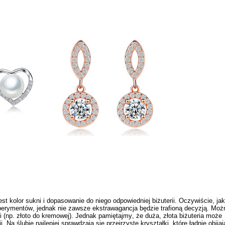
est kolor sukni i dopasowanie do niego odpowiedniej biżuterii. Oczywiście, jak
perymentów, jednak nie zawsze ekstrawagancja będzie trafioną decyzją. Moż
i (np.
złoto
do kremowej). Jednak pamiętajmy, że duża, złota biżuteria może
ji. Na ślubie najlepiej sprawdzają się przejrzyste
kryształki
, które ładnie obijaj