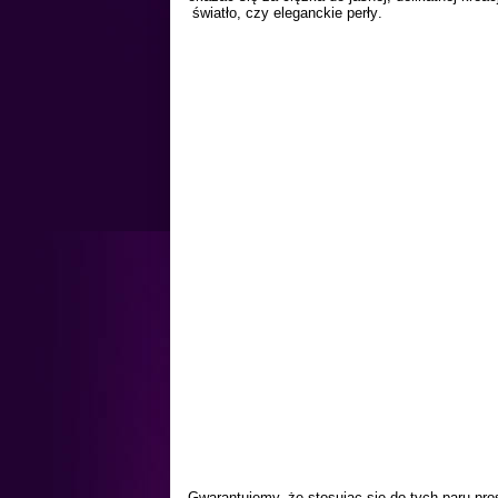
światło, czy eleganckie
perły
.
Gwarantujemy, że stosując się do tych paru pro