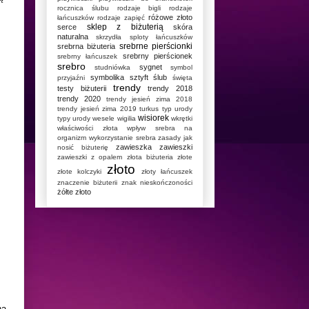
rocznica ślubu
rodzaje bigli
rodzaje
różowe złoto
łańcuszków
rodzaje zapięć
sklep z biżuterią
serce
skóra
naturalna
skrzydła
sploty łańcuszków
srebrne pierścionki
srebrna biżuteria
srebrny pierścionek
srebrny łańcuszek
srebro
sygnet
studniówka
symbol
symbolika
sztyft
ślub
przyjaźni
święta
trendy
testy biżuterii
trendy 2018
trendy 2020
trendy jesień zima 2018
trendy jesień zima 2019
turkus
typ urody
wisiorek
typy urody
wesele
wigilia
wkrętki
właściwości złota
wpływ srebra na
organizm
wykorzystanie srebra
zasady jak
zawieszka
zawieszki
nosić biżuterię
zawieszki z opalem
złota biżuteria
złote
złoto
złote kolczyki
złoty łańcuszek
znaczenie biżuterii
znak nieskończoności
żółte złoto
na