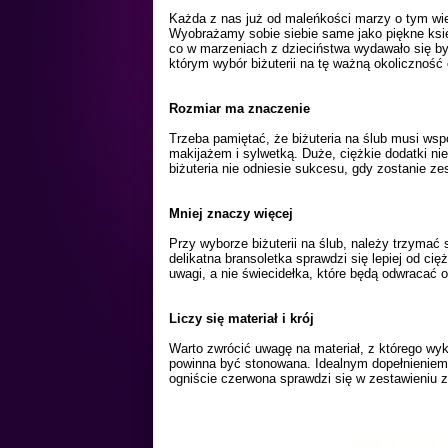
Każda z nas już od maleńkości marzy o tym wie
Wyobrażamy sobie siebie same jako piękne księż
co w marzeniach z dzieciństwa wydawało się być
którym wybór biżuterii na tę ważną okoliczność
Rozmiar ma znaczenie
Trzeba pamiętać, że biżuteria na ślub musi wspó
makijażem i sylwetką. Duże, ciężkie dodatki nie
biżuteria nie odniesie sukcesu, gdy zostanie zes
Mniej znaczy więcej
Przy wyborze biżuterii na ślub, należy trzymać 
delikatna bransoletka sprawdzi się lepiej od 
uwagi, a nie świecidełka, które będą odwracać
Liczy się materiał i krój
Warto zwrócić uwagę na materiał, z którego wyko
powinna być stonowana. Idealnym dopełnieniem 
ogniście czerwona
sprawdzi się w zestawieniu 