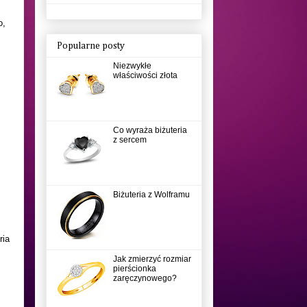
o,
Popularne posty
Niezwykłe
właściwości złota
Co wyraża biżuteria
z sercem
Biżuteria z Wolframu
ria
Jak zmierzyć rozmiar
pierścionka
zaręczynowego?