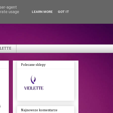
user-agent
erate usage
LEARN MORE
GOT IT
OLETTE
Polecane sklepy
i
Najnowsze komentarze