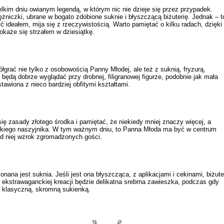
lkim dniu owianym legendą, w którym nic nie dzieje się przez przypadek.
niczki, ubrane w bogato zdobione suknie i błyszczącą biżuterię. Jednak – t
 ideałem, mija się z rzeczywistością. Warto pamiętać o kilku radach, dzięki
 okaże się strzałem w dziesiątkę.
łgrać nie tylko z osobowością Panny Młodej, ale też z suknią, fryzurą,
 będą dobrze wyglądać przy drobnej, filigranowej figurze, podobnie jak mała
tawiona z nieco bardziej obfitymi kształtami.
się zasady złotego środka i pamiętać, że niekiedy mniej znaczy więcej, a
ciężkiego naszyjnika. W tym ważnym dniu, to Panna Młoda ma być w centrum
 od niej wzrok zgromadzonych gości.
nana jest suknia. Jeśli jest ona błyszcząca, z aplikacjami i cekinami, biżute
ekstrawaganckiej kreacji będzie delikatna srebrna
zawieszka
, podczas gdy
z klasyczną, skromną sukienką.