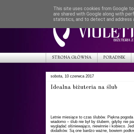
This site uses cookies from Google to 
are shared with Google along with per
statistics, and to detect and address 
STRONA GŁÓWNA
PORADNIK
sobota, 10 czerwca 2017
Idealna biżuteria na ślub
Letnie miesiące to czas ślubów. Piękna pogoda s
wiadomo – ślub nie był by ślubem, gdyby nie 
wyglądać olśniewająco, niewinnie i kobieco. J
dodatków. Są one bardzo ważne, bowiem podkreś