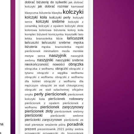
dobrać biżuterię do sylwetki
jak dobrać
jak dobrać rozmiar
kolczyki
karnawał
kolczyki
klasyczna biżuteria
klasyka
kolczyki koła
kolczyki perły
kolczyki
kolczyki srebrne
serce
kolczyki z
ceramiką
kolczyki z opalem
kolczyki złote
kolorowa
kolorowa biżuteria
kolory
koła
komplet biżuterii
koniczynka
kryształki
lato
łańcuszek
lekka bransoletka
liście
łańcuszki
łańcuszki srebrne
męska
biżuteria
męska bransoletka
męski
pierścionek
minimalizm
moda
morskie
naszyjnik
motyw serca
naszyjnik
naszyjniki
naszyjniki srebrne
srebrny
obrączka
nieskończoność
nowości
obrączki
obrączka z wolframu
obrączki z
tytanu
obrączki z węglika wolframu
obrączki z wolframu
obrączki z wolframu
dla kobiet
obrączki z wolframu dla
mężczyzn
obrączki ze stali chirurgicznej
obrączki ze stali szlachetnej
oficjalne
perły
pierścionek
onyks
pierścionek
pierścionek rodowany
kolczyki koła
pierścionek z opalem
pierścionek z
pierścionek zaręczynowy
wolframu
pierścionek złoty
pierścionkek srebrny
pierścionki
pierścionki srebrne
pierścionki zaręczynowe
pierścionki ze
na
poradnik
stali
pierwsze wrażenie
pióra
prezent
prezentownik 2021
próby srebra
ą
przywieszki
przywieszki do bransoletek